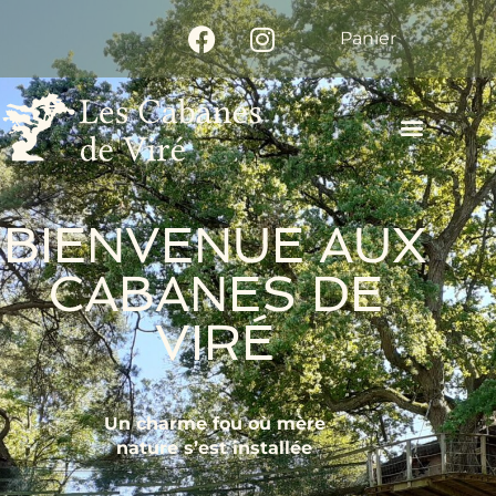
Panier
BIENVENUE AUX
CABANES DE
VIRÉ
Un charme fou où mère
nature s’est installée