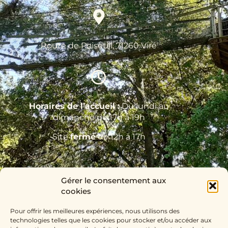
Route de Poiseuil, 71260 Viré
Horaires de l’accueil :
Du lundi au
dimanche de 17h à 19h
Site
fermé
de 12h à 17h
Gérer le consentement aux
cookies
Pour offrir les meilleures expériences, nous utilisons des
technologies telles que les cookies pour stocker et/ou accéder aux