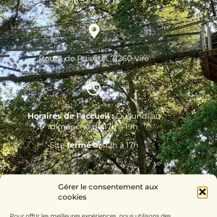
06 52 25 13 73
Route de Poiseuil, 71260 Viré
Horaires de l’accueil :
Du lundi au
dimanche de 17h à 19h
Site
fermé
de 12h à 17h
Gérer le consentement aux
cookies
Pour offrir les meilleures expériences, nous utilisons des