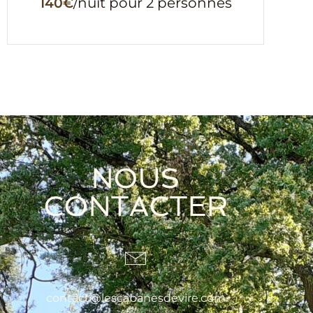
140€
/nuit pour 2 personnes
NOUS
CONTACTER
contact@lescabanesdevire.com