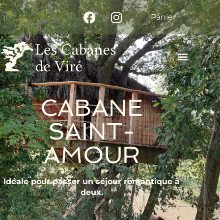
Panier
CABANE
SAINT-
AMOUR
Idéale pour passer un séjour romantique à
deux.