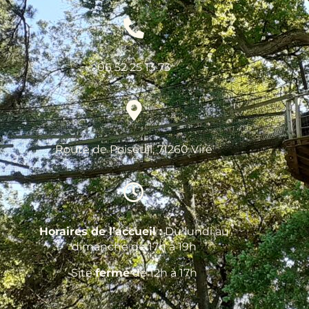
06 52 25 13 73
Route de Poiseuil, 71260 Viré
Horaires de l’accueil :
Du lundi au
dimanche de 17h à 19h
Site
fermé
de 12h à 17h