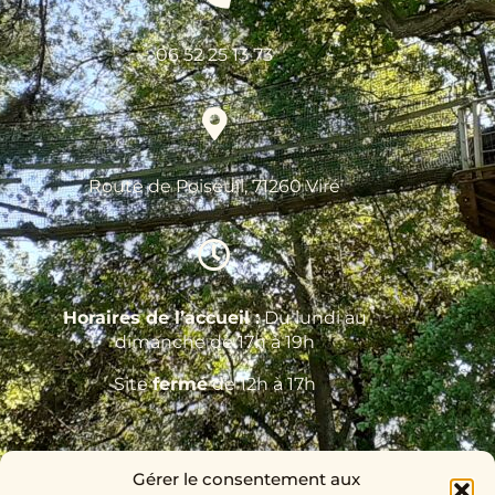
06 52 25 13 73
Route de Poiseuil, 71260 Viré
Horaires de l’accueil :
Du lundi au
dimanche de 17h à 19h
Site
fermé
de 12h à 17h
Gérer le consentement aux