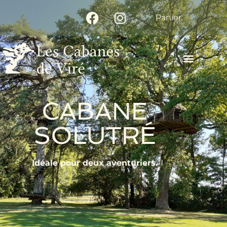
Panier
CABANE
SOLUTRÉ
Idéale pour deux aventuriers.